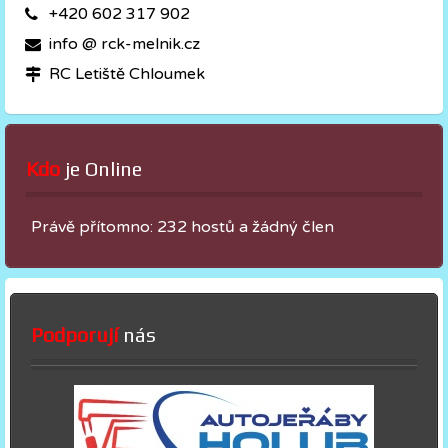
+420 602 317 902
info @ rck-melnik.cz
RC Letiště Chloumek
Kdo
 je Online
Právě přítomno: 232 hostů a žádný člen
Podporují
nás