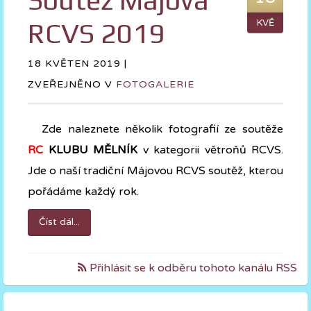
Soutěž Májová
RCVS 2019
KVĚ
18 KVĚTEN 2019 |
ZVEŘEJNĚNO V
FOTOGALERIE
Zde naleznete několik fotografií ze soutěže
RC
KLUBU MĚLNÍK
v kategorii větroňů RCVS.
Jde o naší tradiční Májovou RCVS soutěž, kterou
pořádáme každý rok.
Číst dál...
Přihlásit se k odběru tohoto kanálu RSS