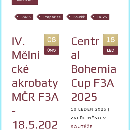
2025
Propozice
Soutěž
RCVS
IV.
Centr
08
18
Mělni
ÚNO
al
LED
cké
Bohemia
akrobaty
Cup F3A
MČR F3A
2025
-
18 LEDEN 2025 |
ZVEŘEJNĚNO V
18.5.202
SOUTĚŽE