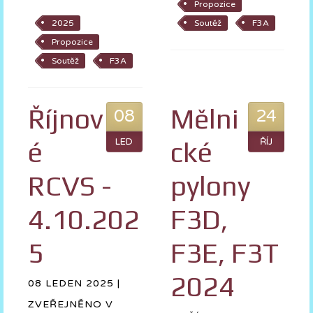
Propozice
2025
Soutěž
F3A
Propozice
Soutěž
F3A
Říjnov
Mělni
08
24
é
LED
cké
ŘÍJ
RCVS -
pylony
4.10.202
F3D,
5
F3E, F3T
2024
08 LEDEN 2025 |
ZVEŘEJNĚNO V