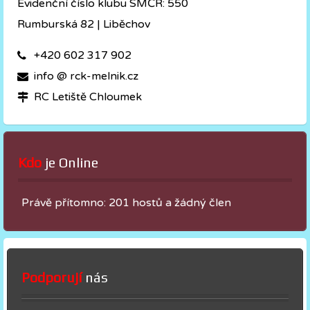
Evidenční číslo klubu SMČR: 550
Rumburská 82 | Liběchov
+420 602 317 902
info @ rck-melnik.cz
RC Letiště Chloumek
Kdo
 je Online
Právě přítomno: 201 hostů a žádný člen
Podporují
nás