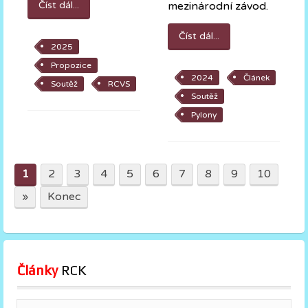
mezinárodní závod.
Číst dál...
Číst dál...
2025
Propozice
2024
Článek
Soutěž
RCVS
Soutěž
Pylony
1
2
3
4
5
6
7
8
9
10
»
Konec
Články
 RCK