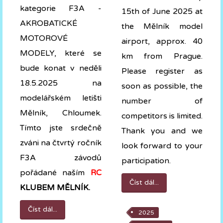
kategorie F3A -
15th of June 2025
at
AKROBATICKÉ
the Mělník model
MOTOROVÉ
airport, approx. 40
MODELY, které se
km from Prague.
bude konat v neděli
Please register as
18.5.2025 na
soon as possible, the
modelářském letišti
number of
Mělník, Chloumek.
competitors is limited.
Tímto jste srdečně
Thank you and we
zváni na čtvrtý ročník
look forward to your
F3A závodů
participation.
pořádané naším
RC
Číst dál...
KLUBEM MĚLNÍK.
Číst dál...
2025