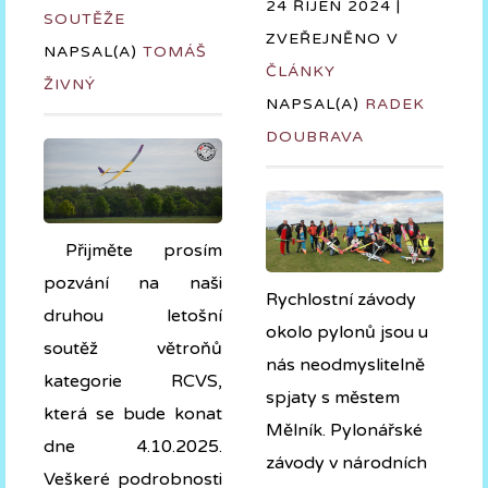
24 ŘÍJEN 2024 |
SOUTĚŽE
ZVEŘEJNĚNO V
NAPSAL(A)
TOMÁŠ
ČLÁNKY
ŽIVNÝ
NAPSAL(A)
RADEK
DOUBRAVA
Přijměte prosím
pozvání na naši
Rychlostní závody
druhou letošní
okolo pylonů jsou u
soutěž větroňů
nás neodmyslitelně
kategorie RCVS,
spjaty s městem
která se bude konat
Mělník. Pylonářské
dne 4.10.2025.
závody v národních
Veškeré podrobnosti