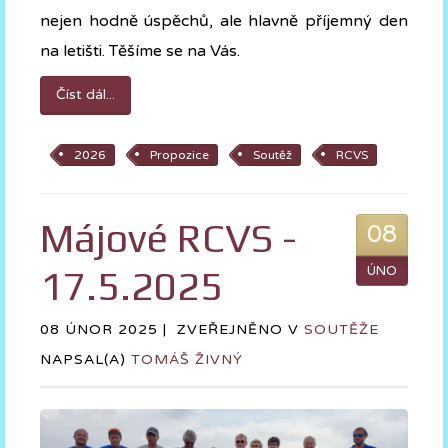
nejen hodně úspěchů, ale hlavně příjemný den
na letišti. Těšíme se na Vás.
Číst dál...
2026
Propozice
Soutěž
RCVS
Májové RCVS -
08
17.5.2025
ÚNO
08 ÚNOR 2025 |
ZVEŘEJNĚNO V
SOUTĚŽE
NAPSAL(A)
TOMÁŠ ŽIVNÝ