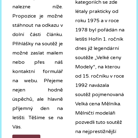
kategoriích se zde
nalezne níže.
létaly prakticky od
Propozice je možné
roku 1975 a v roce
stáhnout na odkazu v
1978 byl pořádán na
dolní části článku.
letišti Hořín 1. ročník
Přihlášky na soutěž je
dnes již legendární
možné zaslat mailem
soutěže „Velké ceny
nebo přes náš
Modely“, na kterou
kontaktní formulář
od 15. ročníku v roce
na webu. Přejeme
1992 navázala
nejen hodně
soutěž pojmenovaná
úspěchů, ale hlavně
Velká cena Mělníka.
příjemný den na
Mělničtí modeláři
letišti. Těšíme se na
pozvedli tuto soutěž
Vás.
na nejprestižnější