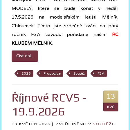
MODELY, které se bude konat v neděli
17.5.2026 na modelářském letišti Mělník,
Chloumek. Tímto jste srdečně zváni na pátý
ročník F3A závodů pořádané naším
RC
KLUBEM MĚLNÍK.
Číst dál...
2026
Propozice
Soutěž
F3A
Říjnové RCVS -
13
19.9.2026
KVĚ
13 KVĚTEN 2026 |
ZVEŘEJNĚNO V
SOUTĚŽE