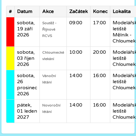
#
Datum
Akce
Začátek
Konec
Lokalita
sobota,
09:00
17:00
Modelářs
Soutěž -
19 září
letiště
Říjnové
2026
Mělník -
RCVS
Chloumek
sobota,
10:00
20:00
Modelářs
Chloumecké
03 říjen
letiště
vlekání
2026
Chloumek
sobota,
14:00
16:00
Modelářs
Vánoční
26
letiště
létání
prosinec
Chloumek
2026
pátek,
14:00
16:00
Modelářs
Novoroční
01 leden
letiště
létání
2027
Chloumek