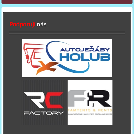
Podporují
nás