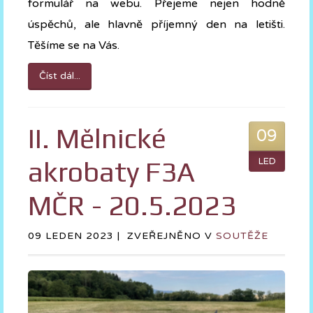
formulář na webu. Přejeme nejen hodně
úspěchů, ale hlavně příjemný den na letišti.
Těšíme se na Vás.
Číst dál...
II. Mělnické
09
akrobaty F3A
LED
MČR - 20.5.2023
09 LEDEN 2023 |
ZVEŘEJNĚNO V
SOUTĚŽE