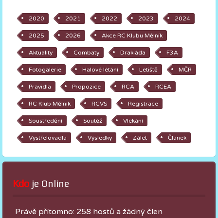
2020
2021
2022
2023
2024
2025
2026
Akce RC Klubu Mělník
Aktuality
Combaty
Drakiáda
F3A
Fotogalerie
Halové létání
Letiště
MČR
Pravidla
Propozice
RCA
RCEA
RC Klub Mělník
RCVS
Registrace
Soustředění
Soutěž
Vlekání
Vystřelovadla
Výsledky
Zálet
Článek
Kdo
 je Online
Právě přítomno: 258 hostů a žádný člen