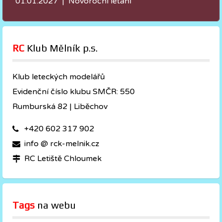
01.01.2027 | Novoroční létání
RC
 Klub Mělník p.s.
Klub leteckých modelářů
Evidenční číslo klubu SMČR: 550
Rumburská 82 | Liběchov
+420 602 317 902
info @ rck-melnik.cz
RC Letiště Chloumek
Tags
 na webu