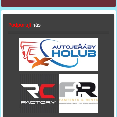
Podporují
nás