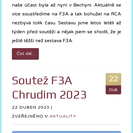
naše účast byla až nyní v Bechyni. Aktuálně se
více soustředíme na F3A a tak bohužel na RCA
nezbývá tolik času. Sestavu jsme letos letěli až
týden před soutěží a nějak jsem se shodli, že je
ještě těžší než sestava F3A.
Číst dál...
Soutež F3A
22
Chrudim 2023
DUB
22 DUBEN 2023 |
ZVEŘEJNĚNO V
AKTUALITY