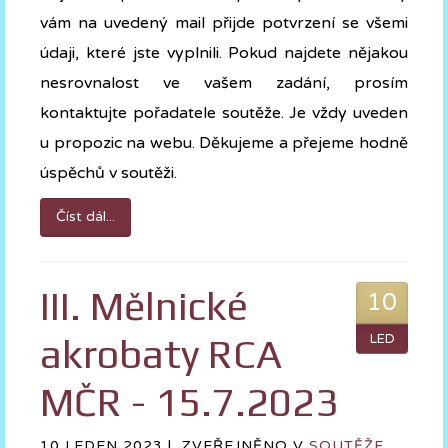
vám na uvedený mail přijde potvrzení se všemi
údaji, které jste vyplnili. Pokud najdete nějakou
nesrovnalost ve vašem zadání, prosím
kontaktujte pořadatele soutěže. Je vždy uveden
u propozic na webu. Děkujeme a přejeme hodně
úspěchů v soutěži.
Číst dál...
III. Mělnické
10
akrobaty RCA
LED
MČR - 15.7.2023
10 LEDEN 2023 |
ZVEŘEJNĚNO V
SOUTĚŽE