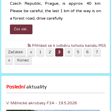
Czech Republic, Prague, is approx. 40 km.
Please be careful, the last 1 km of the way is on
a forest road, drive carefully.
Číst dál...
Přihlásit se k odběru tohoto kanálu RSS
Začátek
«
1
2
3
4
5
6
7
»
Konec
Poslední
 aktuality
V. Mělnické akrobaty F3A - 19.5.2026