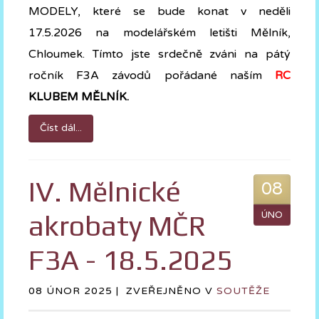
MODELY, které se bude konat v neděli
17.5.2026 na modelářském letišti Mělník,
Chloumek. Tímto jste srdečně zváni na pátý
ročník F3A závodů pořádané naším
RC
KLUBEM MĚLNÍK.
Číst dál...
IV. Mělnické
08
akrobaty MČR
ÚNO
F3A - 18.5.2025
08 ÚNOR 2025 |
ZVEŘEJNĚNO V
SOUTĚŽE