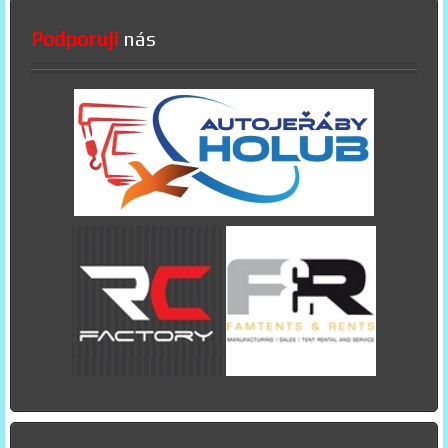
Podporují
nás