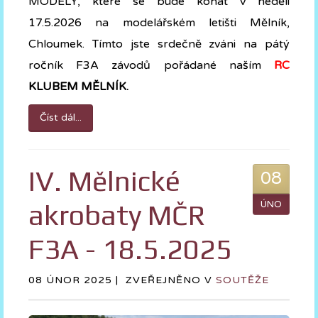
MODELY, které se bude konat v neděli
17.5.2026 na modelářském letišti Mělník,
Chloumek. Tímto jste srdečně zváni na pátý
ročník F3A závodů pořádané naším
RC
KLUBEM MĚLNÍK.
Číst dál...
IV. Mělnické
08
akrobaty MČR
ÚNO
F3A - 18.5.2025
08 ÚNOR 2025 |
ZVEŘEJNĚNO V
SOUTĚŽE