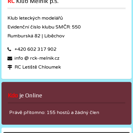
RC
 Klub Mělník p.s.
Klub leteckých modelářů
Evidenční číslo klubu SMČR: 550
Rumburská 82 | Liběchov
+420 602 317 902
info @ rck-melnik.cz
RC Letiště Chloumek
Kdo
 je Online
Právě přítomno: 155 hostů a žádný člen