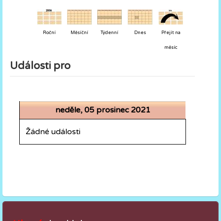
Roční
Měsíční
Týdenní
Dnes
Přejít na
měsíc
Události pro
neděle, 05 prosinec 2021
Žádné události