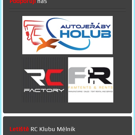
Podporují
nás
Letiště
RC Klubu Mělník