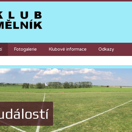
tí
Fotogalerie
Klubové informace
Odkazy
událostí