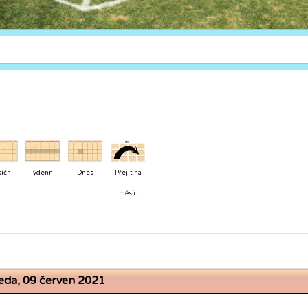
íční
Týdenní
Dnes
Přejít na
měsíc
ředa, 09 červen 2021