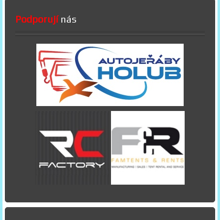
Podporují
nás