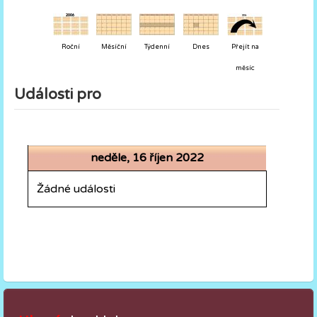
Roční
Měsíční
Týdenní
Dnes
Přejít na
měsíc
Události pro
neděle, 16 říjen 2022
Žádné události