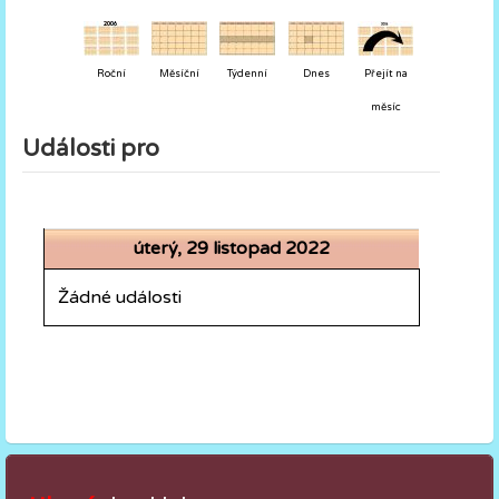
Roční
Měsíční
Týdenní
Dnes
Přejít na
měsíc
Události pro
úterý, 29 listopad 2022
Žádné události