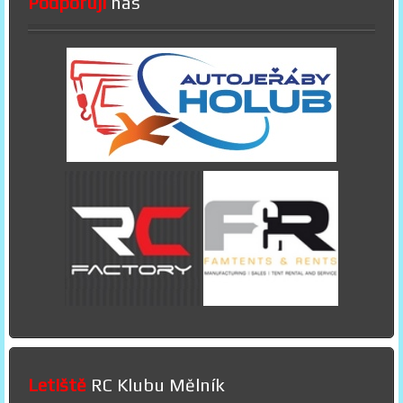
Podporují
nás
Letiště
RC Klubu Mělník