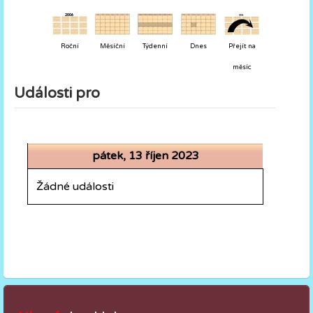
Roční
Měsíční
Týdenní
Dnes
Přejít na
měsíc
Události pro
pátek, 13 říjen 2023
Žádné události