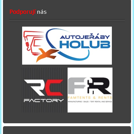
Podporují
nás