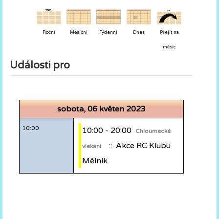
Roční
Měsíční
Týdenní
Dnes
Přejít na
měsíc
Události pro
sobota, 06 květen 2023
10:00
10:00 - 20:00
Chloumecké
:: Akce RC Klubu
vlekání
Mělník