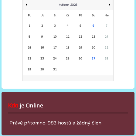
květen 2023
Po
Út
St
Čt
Pá
So
Ne
1
2
3
4
5
6
7
8
9
10
11
12
13
14
15
16
17
18
19
20
21
22
23
24
25
26
27
28
29
30
31
Kdo
 je Online
Právě přítomno: 983 hostů a žádný člen