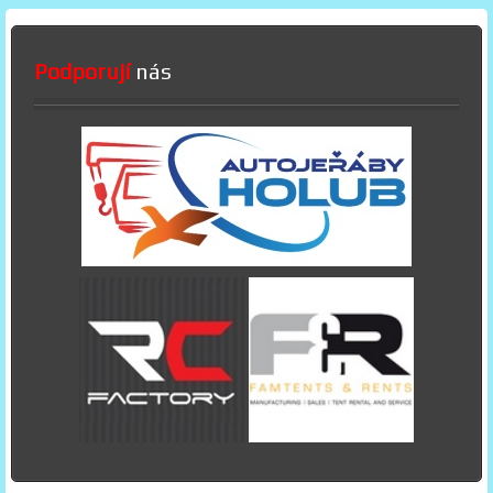
Podporují
nás