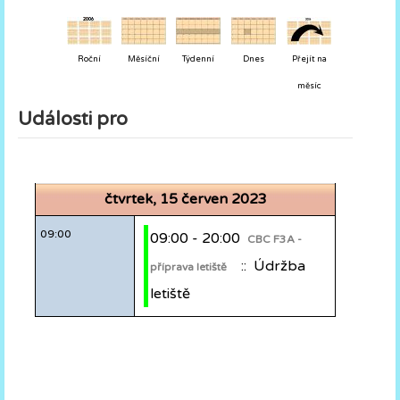
Roční
Měsíční
Týdenní
Dnes
Přejít na
měsíc
Události pro
čtvrtek, 15 červen 2023
09:00
09:00 - 20:00
CBC F3A -
:: Údržba
příprava letiště
letiště