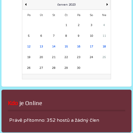
červen 2023
Po
Út
St
Čt
Pá
So
Ne
1
2
3
4
5
6
7
8
9
10
11
12
13
14
15
16
17
18
19
20
21
22
23
24
25
26
27
28
29
30
Kdo
 je Online
Právě přítomno: 352 hostů a žádný člen