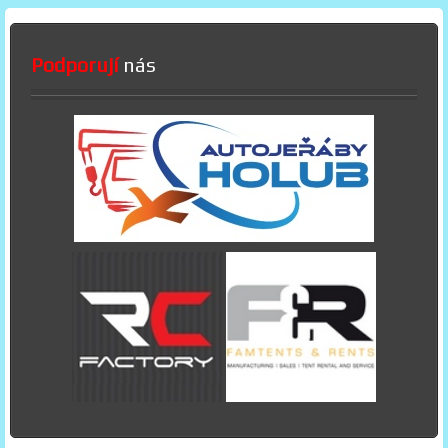
Podporují
nás