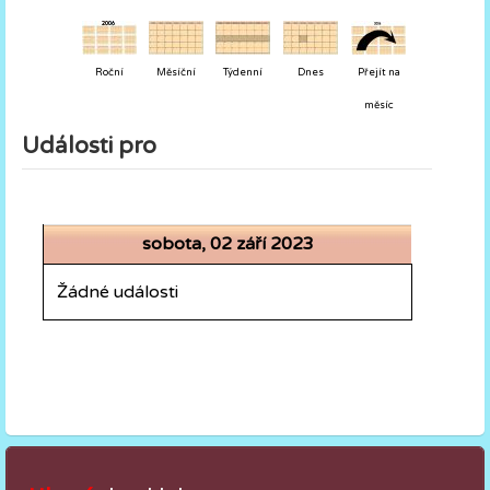
Roční
Měsíční
Týdenní
Dnes
Přejít na
měsíc
Události pro
sobota, 02 září 2023
Žádné události