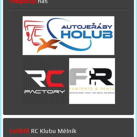
Podporují
nás
Letiště
RC Klubu Mělník