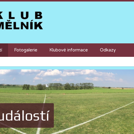
tí
Fotogalerie
Klubové informace
Odkazy
událostí