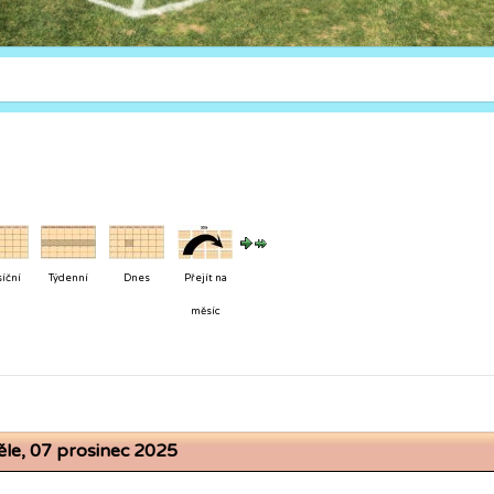
íční
Týdenní
Dnes
Přejít na
měsíc
ěle, 07 prosinec 2025