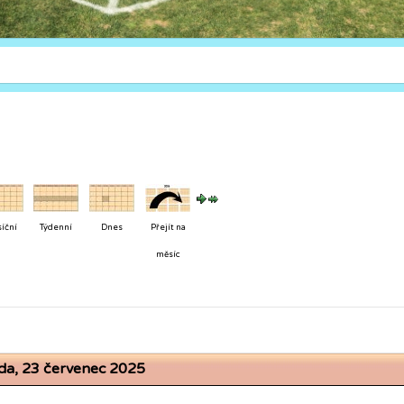
íční
Týdenní
Dnes
Přejít na
měsíc
eda, 23 červenec 2025