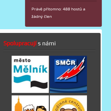
Právě přítomno: 488 hostů a
žádný člen
Spolupracují
s námi