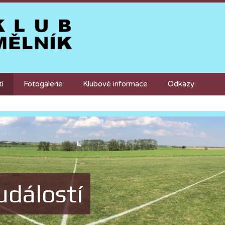
tí
Fotogalerie
Klubové informace
Odkazy
událostí