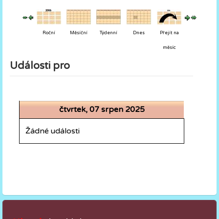
Roční
Měsíční
Týdenní
Dnes
Přejít na
měsíc
Události pro
čtvrtek, 07 srpen 2025
Žádné události