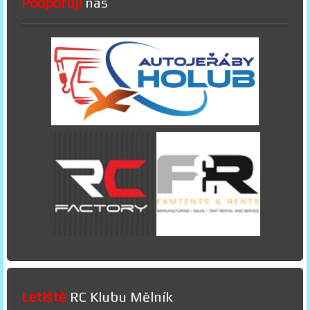
Podporují
nás
Letiště
RC Klubu Mělník