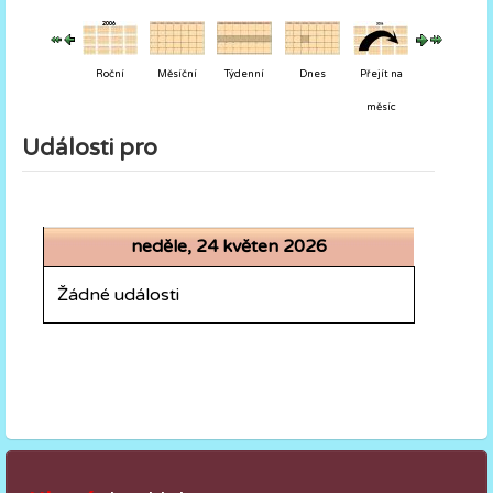
Roční
Měsíční
Týdenní
Dnes
Přejít na
měsíc
Události pro
neděle, 24 květen 2026
Žádné události