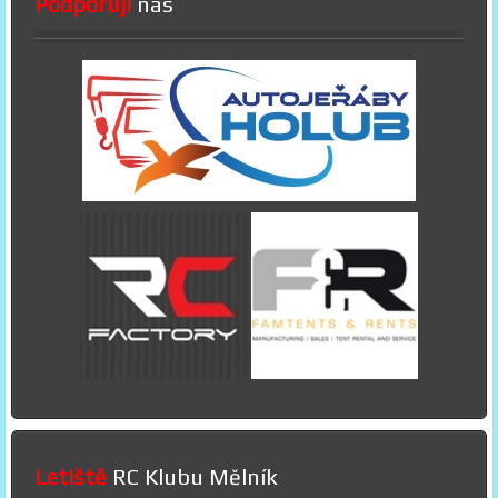
Podporují
nás
Letiště
RC Klubu Mělník