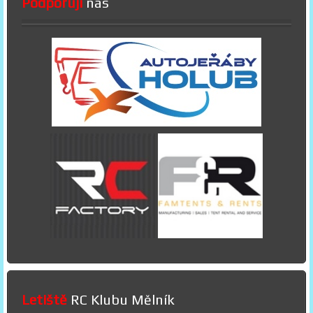
Podporují
nás
Letiště
RC Klubu Mělník