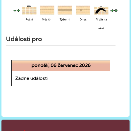
Roční
Měsíční
Týdenní
Dnes
Přejít na
měsíc
Události pro
pondělí, 06 červenec 2026
Žádné události