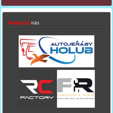
Podporují
nás