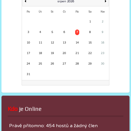
srpen 2026
Po
Út
St
Čt
Pá
So
Ne
1
2
3
4
5
6
7
8
9
10
11
12
13
14
15
16
17
18
19
20
21
22
23
24
25
26
27
28
29
30
31
Kdo
 je Online
Právě přítomno: 454 hostů a žádný člen