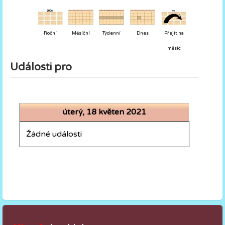
Roční
Měsíční
Týdenní
Dnes
Přejít na
měsíc
Události pro
úterý, 18 květen 2021
Žádné události