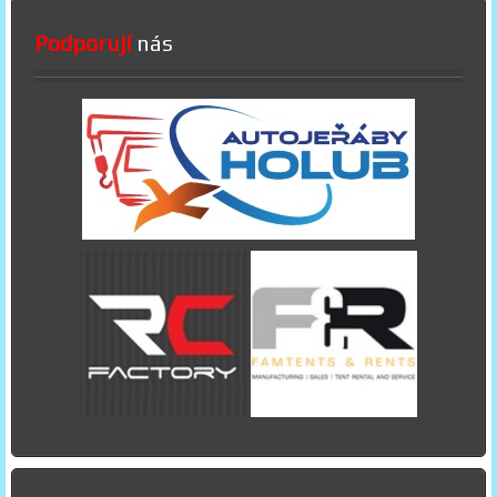
Podporují
nás