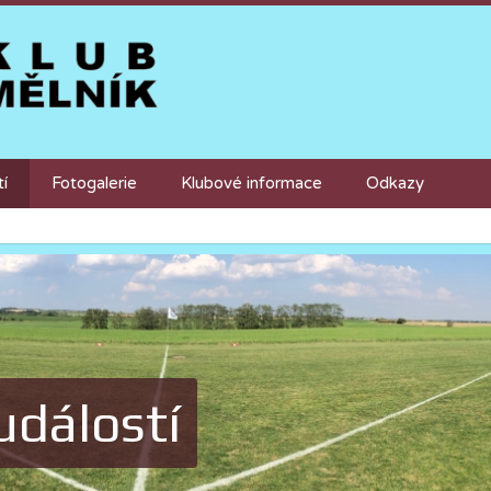
tí
Fotogalerie
Klubové informace
Odkazy
událostí