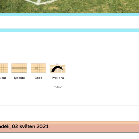
íční
Týdenní
Dnes
Přejít na
měsíc
dělí, 03 květen 2021