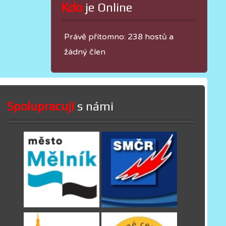
Kdo
 je Online
Právě přítomno: 238 hostů a
žádný člen
Spolupracují
s námi