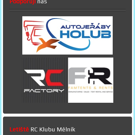
Podporují
nás
Letiště
RC Klubu Mělník