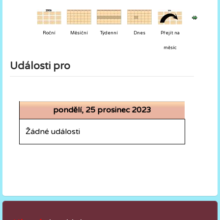
Roční
Měsíční
Týdenní
Dnes
Přejít na
měsíc
Události pro
pondělí, 25 prosinec 2023
Žádné události