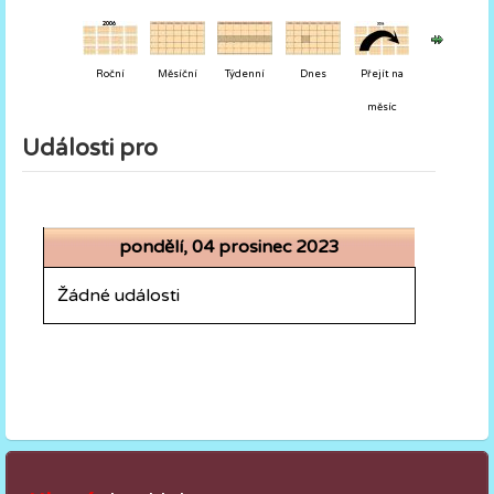
Roční
Měsíční
Týdenní
Dnes
Přejít na
měsíc
Události pro
pondělí, 04 prosinec 2023
Žádné události