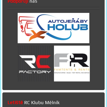
Podporují
nás
Letiště
RC Klubu Mělník