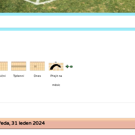
íční
Týdenní
Dnes
Přejít na
měsíc
ředa, 31 leden 2024