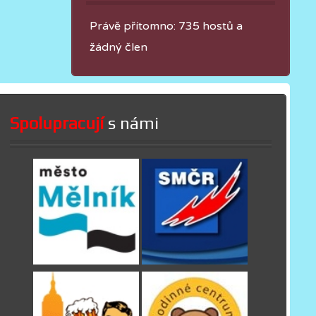
Právě přítomno: 735 hostů a
žádný člen
Spolupracují
s námi