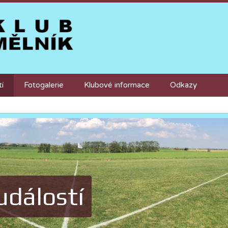
tí
Fotogalerie
Klubové informace
Odkazy
událostí