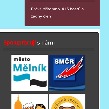
Právě přítomno: 415 hostů a
žádný člen
Spolupracují
s námi