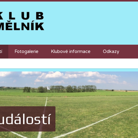
tí
Fotogalerie
Klubové informace
Odkazy
událostí