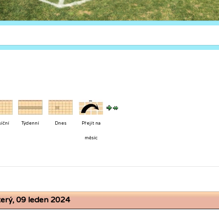
íční
Týdenní
Dnes
Přejít na
měsíc
terý, 09 leden 2024