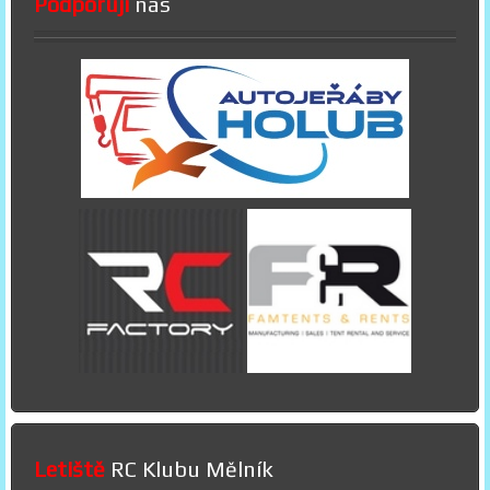
Podporují
nás
Letiště
RC Klubu Mělník