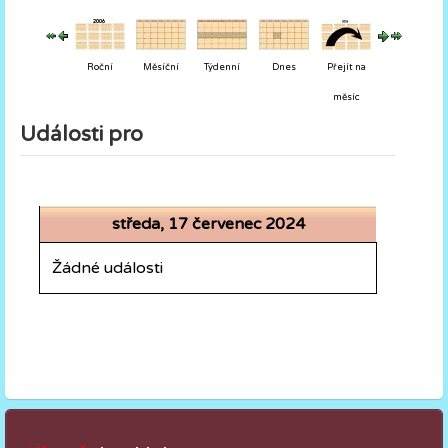
Roční
Měsíční
Týdenní
Dnes
Přejít na
měsíc
Události pro
středa, 17 červenec 2024
Žádné události