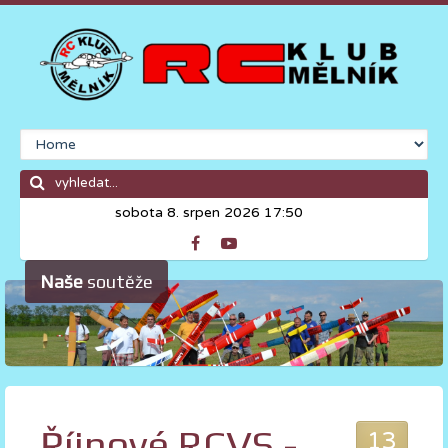
sobota 8. srpen 2026 17:50
Naše
soutěže
Říjnové RCVS -
13