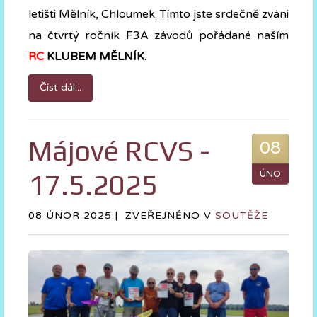
letišti Mělník, Chloumek. Tímto jste srdečně zváni
na čtvrtý ročník F3A závodů pořádané naším
RC
KLUBEM MĚLNÍK.
Číst dál...
Májové RCVS -
08
17.5.2025
ÚNO
08 ÚNOR 2025 |
ZVEŘEJNĚNO V
SOUTĚŽE