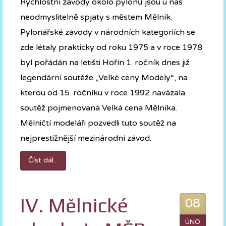
Rychlostní závody okolo pylonů jsou u nás
neodmyslitelně spjaty s městem Mělník.
Pylonářské závody v národních kategoriích se
zde létaly prakticky od roku 1975 a v roce 1978
byl pořádán na letišti Hořín 1. ročník dnes již
legendární soutěže „Velké ceny Modely“, na
kterou od 15. ročníku v roce 1992 navázala
soutěž pojmenovaná Velká cena Mělníka.
Mělničtí modeláři pozvedli tuto soutěž na
nejprestižnější mezinárodní závod.
Číst dál...
IV. Mělnické
08
ÚNO