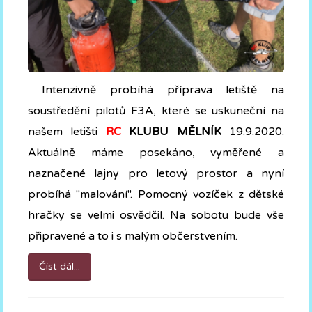
Intenzivně probíhá příprava letiště na
soustředění pilotů F3A, které se uskuneční na
našem letišti
RC
KLUBU MĚLNÍK
19.9.2020.
Aktuálně máme posekáno, vyměřené a
naznačené lajny pro letový prostor a nyní
probíhá "malování". Pomocný vozíček z dětské
hračky se velmi osvědčil. Na sobotu bude vše
připravené a to i s malým občerstvením.
Číst dál...