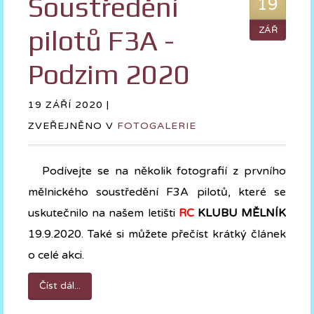
Soustředění
19
pilotů F3A -
ZÁŘ
Podzim 2020
19 ZÁŘÍ 2020 |
ZVEŘEJNĚNO V
FOTOGALERIE
Podívejte se na několik fotografií z prvního
mělnického soustředění F3A pilotů, které se
uskutečnilo na našem letišti
RC
KLUBU MĚLNÍK
19.9.2020. Také si můžete přečíst krátký článek
o celé akci.
Číst dál...