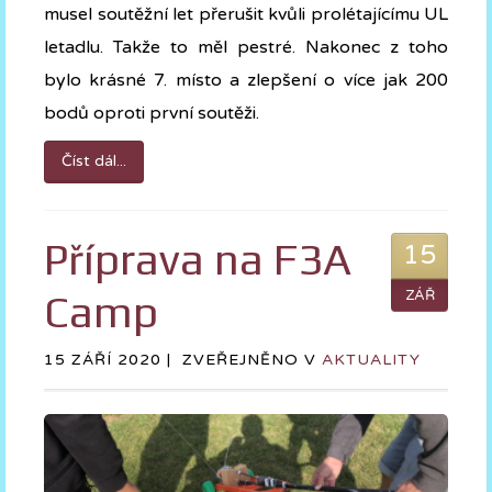
musel soutěžní let přerušit kvůli prolétajícímu UL
letadlu. Takže to měl pestré. Nakonec z toho
bylo krásné 7. místo a zlepšení o více jak 200
bodů oproti první soutěži.
Číst dál...
Příprava na F3A
15
Camp
ZÁŘ
15 ZÁŘÍ 2020 |
ZVEŘEJNĚNO V
AKTUALITY