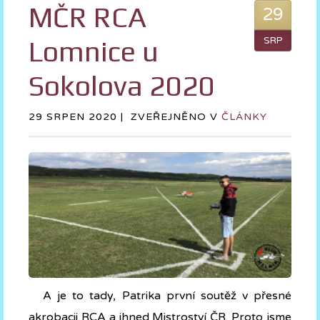
MČR RCA
29
Lomnice u
SRP
Sokolova 2020
29 SRPEN 2020 |
ZVEŘEJNĚNO V
ČLÁNKY
A je to tady, Patrika první soutěž v přesné
akrobacii RCA a ihned Mistroství ČR. Proto jsme