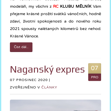
modeláři, my všichni z
RC
KLUBU MĚLNÍK
Vám
přejeme krásné prožití svátků vánočních, hodně
zdaví, životní spokojenosti a do nového roku
2021 spousty nalétaných kilometrů bez nehod.
Krásné Vánoce.
Číst dál...
Naganský expres
07
PRO
07 PROSINEC 2020 |
ZVEŘEJNĚNO V
ČLÁNKY