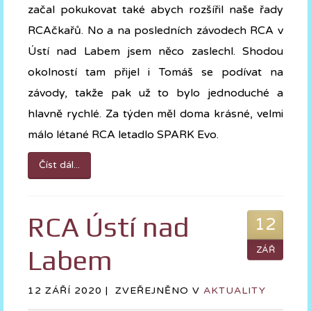
začal pokukovat také abych rozšířil naše řady
RCAčkařů. No a na posledních závodech RCA v
Ústí nad Labem jsem něco zaslechl. Shodou
okolností tam přijel i Tomáš se podívat na
závody, takže pak už to bylo jednoduché a
hlavně rychlé. Za týden měl doma krásné, velmi
málo létané RCA letadlo SPARK Evo.
Číst dál...
RCA Ústí nad
12
Labem
ZÁŘ
12 ZÁŘÍ 2020 |
ZVEŘEJNĚNO V
AKTUALITY