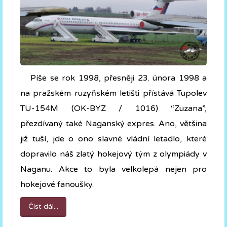
Píše se rok 1998, přesněji 23. února 1998 a
na pražském ruzyňském letišti přístává Tupolev
TU-154M (OK-BYZ / 1016) “Zuzana”,
přezdívaný také Naganský expres. Ano, většina
již tuší, jde o ono slavné vládní letadlo, které
dopravilo náš zlatý hokejový tým z olympiády v
Naganu. Akce to byla velkolepá nejen pro
hokejové fanoušky.
Číst dál...