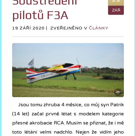
Soustředění
pilotů F3A
ZÁŘ
19 ZÁŘÍ 2020 |
ZVEŘEJNĚNO V
ČLÁNKY
Jsou tomu zhruba 4 měsíce, co můj syn Patrik
(14 let) začal prvně létat s modelem kategorie
přesné akrobacie RCA. Musím se přiznat, že i mě
toto létání velmi nadchlo. Nejen že vidím jeho