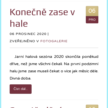
Konečně zase v
06
hale
PRO
06 PROSINEC 2020 |
ZVEŘEJNĚNO V
FOTOGALERIE
Jarní halová sezóna 2020 skončila poněkud
dříve, než jsme všichni čekali. Na první podzimní
halu jsme zase museli čekat o více jak měsíc déle.
Divná doba.
Číst dál...