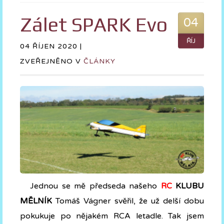
Zálet SPARK Evo
04
ŘÍJ
04 ŘÍJEN 2020 |
ZVEŘEJNĚNO V
ČLÁNKY
Jednou se mě předseda našeho
RC
KLUBU
MĚLNÍK
Tomáš Vágner svěřil, že už delší dobu
pokukuje po nějakém RCA letadle. Tak jsem