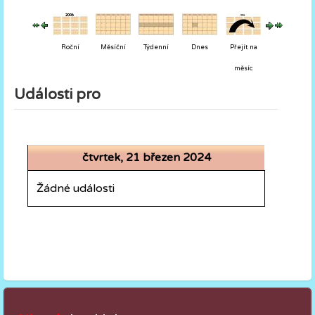
Roční
Měsíční
Týdenní
Dnes
Přejít na
měsíc
Události pro
čtvrtek, 21 březen 2024
Žádné události