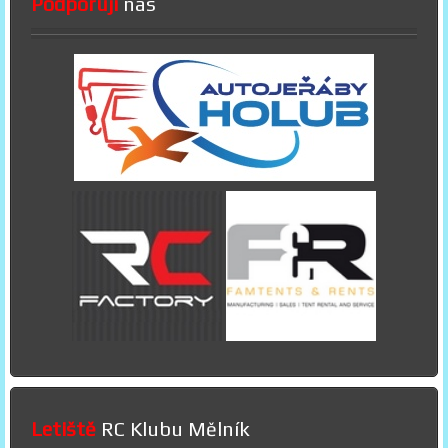
Podporují
nás
Letiště
RC Klubu Mělník