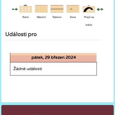
Roční
Měsíční
Týdenní
Dnes
Přejít na
měsíc
Události pro
pátek, 29 březen 2024
Žádné události