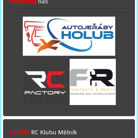
Podporují
nás
Letiště
RC Klubu Mělník