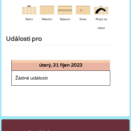
Roční
Měsíční
Týdenní
Dnes
Přejít na
měsíc
Události pro
úterý, 31 říjen 2023
Žádné události