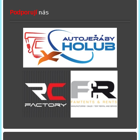
Podporují
nás