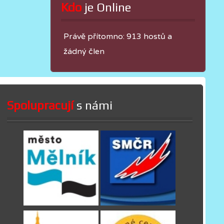
Kdo
 je Online
Právě přítomno: 913 hostů a
žádný člen
Spolupracují
s námi