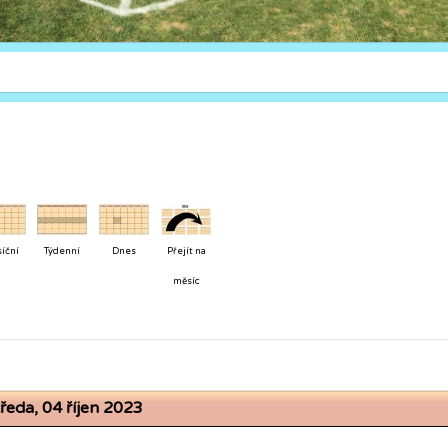
íční
Týdenní
Dnes
Přejít na
měsíc
tředa, 04 říjen 2023