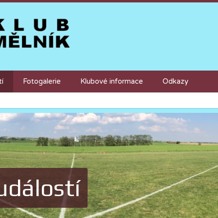
tí
Fotogalerie
Klubové informace
Odkazy
událostí