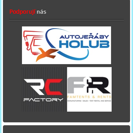
Podporují
nás