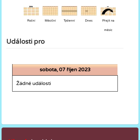
Roční
Měsíční
Týdenní
Dnes
Přejít na
měsíc
Události pro
sobota, 07 říjen 2023
Žádné události