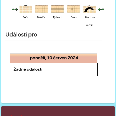
Roční
Měsíční
Týdenní
Dnes
Přejít na
měsíc
Události pro
pondělí, 10 červen 2024
Žádné události