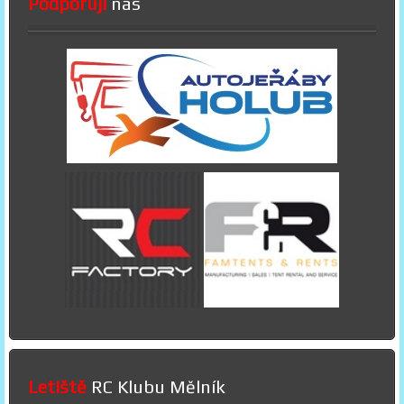
Podporují
nás
Letiště
RC Klubu Mělník