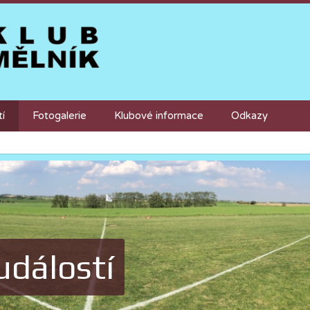
tí
Fotogalerie
Klubové informace
Odkazy
událostí