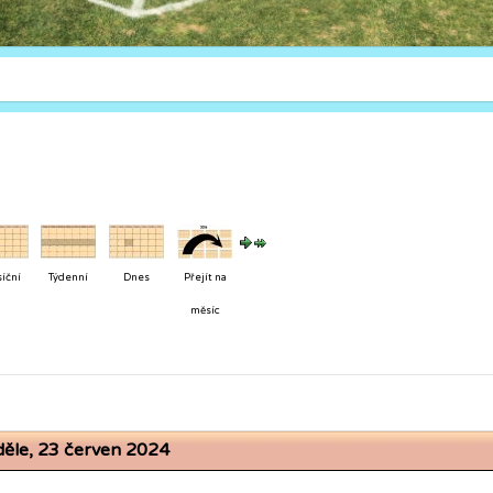
íční
Týdenní
Dnes
Přejít na
měsíc
ěle, 23 červen 2024