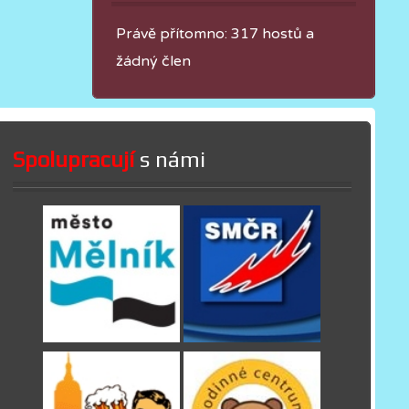
Právě přítomno: 317 hostů a
žádný člen
Spolupracují
s námi