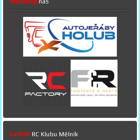
Podporují
nás
Letiště
RC Klubu Mělník