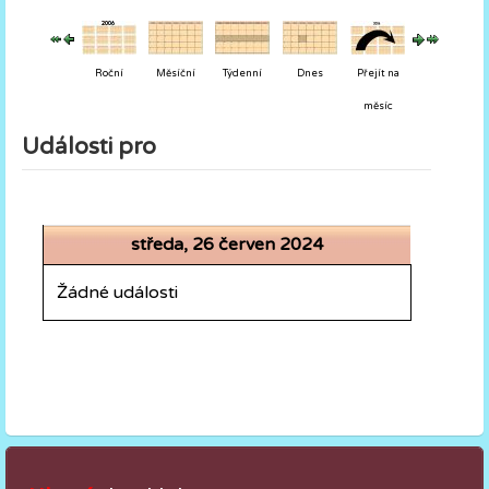
Roční
Měsíční
Týdenní
Dnes
Přejít na
měsíc
Události pro
středa, 26 červen 2024
Žádné události