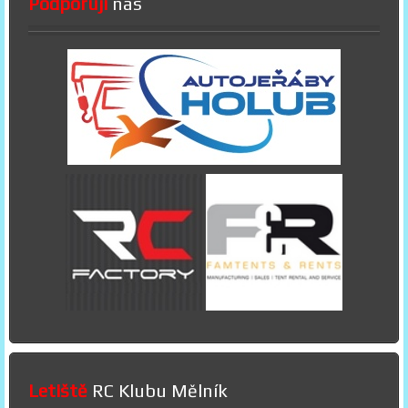
Podporují
nás
Letiště
RC Klubu Mělník