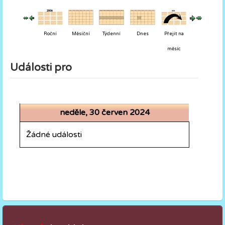
Roční
Měsíční
Týdenní
Dnes
Přejít na
měsíc
Události pro
neděle, 30 červen 2024
Žádné události