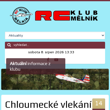
sobota 8. srpen 2026 13:33
Aktuální
informace z
klubu
Chloumecké vlekání
14