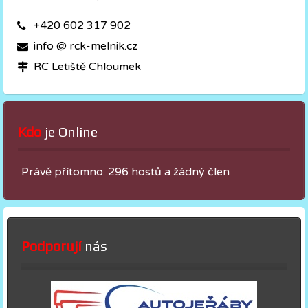
+420 602 317 902
info @ rck-melnik.cz
RC Letiště Chloumek
Kdo
 je Online
Právě přítomno: 296 hostů a žádný člen
Podporují
nás