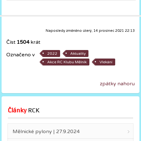
Naposledy změněno
úterý, 14 prosinec 2021 22:13
Číst
1504
krát
2022
Aktuality
Označeno v
Akce RC Klubu Mělník
Vlekání
zpátky nahoru
Články
 RCK
Mělnické pylony | 27.9.2024